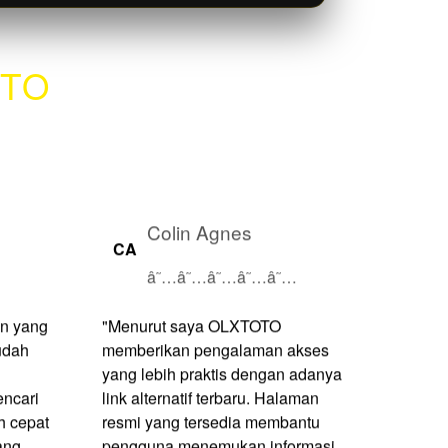
OTO
Colin Agnes
CA
â˜…â˜…â˜…â˜…â˜…
an yang
"Menurut saya OLXTOTO
udah
memberikan pengalaman akses
yang lebih praktis dengan adanya
ncari
link alternatif terbaru. Halaman
h cepat
resmi yang tersedia membantu
ang
pengguna menemukan informasi