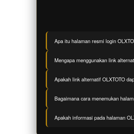
Apa itu halaman resmi login OLXT
Mengapa menggunakan link altern
Apakah link alternatif OLXTOTO da
Bagaimana cara menemukan halam
Apakah informasi pada halaman OL