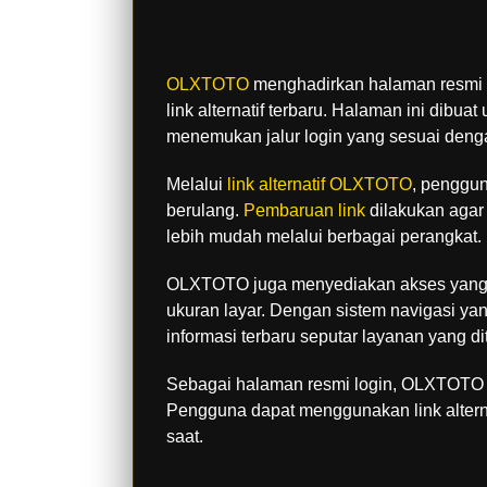
OLXTOTO
menghadirkan halaman resmi l
link alternatif terbaru. Halaman ini dib
menemukan jalur login yang sesuai deng
Melalui
link alternatif OLXTOTO
, penggun
berulang.
Pembaruan link
dilakukan agar
lebih mudah melalui berbagai perangkat.
OLXTOTO juga menyediakan akses yang d
ukuran layar. Dengan sistem navigasi ya
informasi terbaru seputar layanan yang d
Sebagai halaman resmi login, OLXTOTO t
Pengguna dapat menggunakan link alterna
saat.