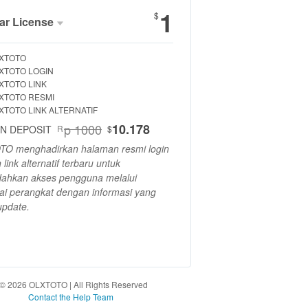
1
$
ar License
1
lar License
$
SELECTED
luded:
XTOTO
luded:
by you or one client, in a single end
XTOTO LOGIN
luded:
XTOTO LINK
uct which end users
are not
charged for.
luded:
XTOTO RESMI
otal price includes the item price and a
luded:
XTOTO LINK ALTERNATIF
 fee.
p 1000
10.178
IN DEPOSIT
R
$
O menghadirkan halaman resmi login
link alternatif terbaru untuk
hkan akses pengguna melalui
ai perangkat dengan informasi yang
update.
s in US dollars and excludes tax and handling
fees
© 2026 OLXTOTO | All Rights Reserved
Contact the Help Team