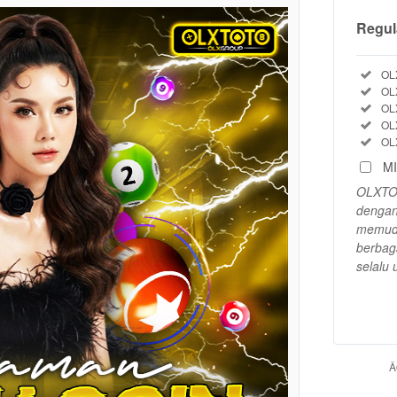
Regul
Regu
Inc
OL
Inc
Use, 
OL
Inc
OL
prod
Inc
OL
The t
Inc
OL
buyer
M
View
OLXTOT
license
dengan 
details
memuda
berbag
selalu 
Price i
Â