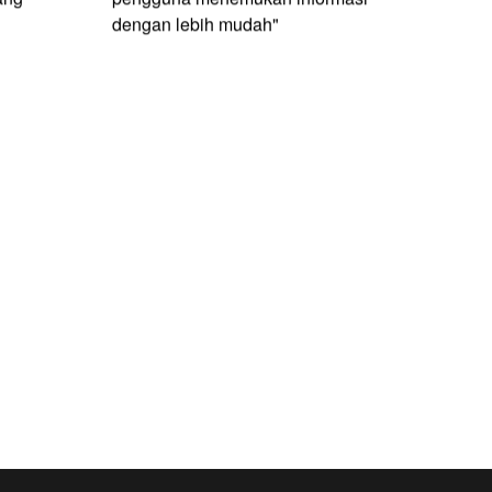
dengan lebih mudah"