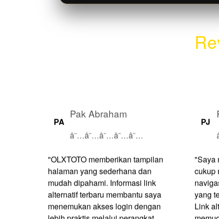
Re
Pak Abraham
PA
PJ
â˜…â˜…â˜…â˜…â˜…
"OLXTOTO memberikan tampilan
"Saya
halaman yang sederhana dan
cukup 
mudah dipahami. Informasi link
naviga
alternatif terbaru membantu saya
yang te
menemukan akses login dengan
Link al
lebih praktis melalui perangkat
memuda