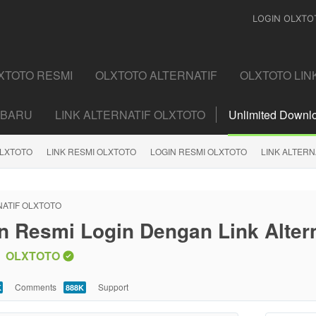
LOGIN OLXTO
XTOTO RESMI
OLXTOTO ALTERNATIF
OLXTOTO LIN
RBARU
LINK ALTERNATIF OLXTOTO
Unlimited Downl
OLXTOTO
LINK RESMI OLXTOTO
LOGIN RESMI OLXTOTO
LINK ALTERN
NATIF OLXTOTO
Resmi Login Dengan Link Altern
OLXTOTO
Comments
Support
K
888K