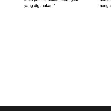
yang digunakan."
mengak