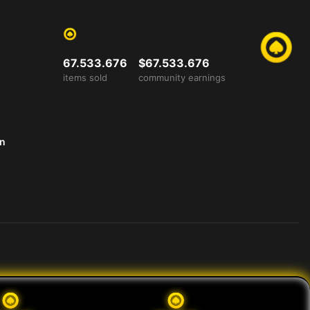
67.533.676
$67.533.676
items sold
community earnings
on